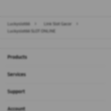
Luckyslot66
>
Link Slot Gacor
>
Luckyslot66 SLOT ONLINE
Buka
Footer Navigation
Products
Buka
Services
Buka
Support
Buka
Account