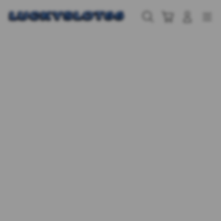
Skip
to
Cari
Troli
Login
Navigation
content