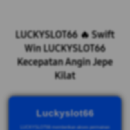
LUCKYSLOT66 🔥 Swift
Win LUCKYSLOT66
Kecepatan Angin Jepe
Kilat
Luckyslot66
LUCKYSLOT66 memberikan akses permainan