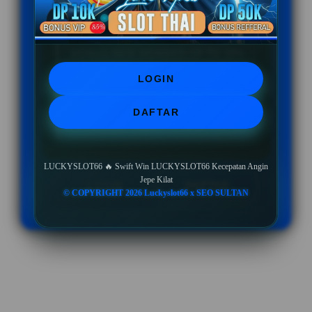
PENAWARAN SPESIAL
BONUS NEW MEMBER UP TO 10%
LOGIN
Minimal Deposit Rp. 10.000
DAFTAR
Minimal Withdraw Rp 50.000
LUCKYSLOT66 🔥 Swift Win LUCKYSLOT66 Kecepatan Angin
Jepe Kilat
LOGIN
DAFTAR
© COPYRIGHT 2026 Luckyslot66 x SEO SULTAN
Layer Popup Close